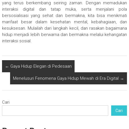
yang terus berkembang seiring zaman. Dengan memadukan
interaksi digital dan tatap muka, serta menjalani pola
bersosialisasi yang sehat dan bermakna, kita bisa menikmati
manfaat besar dalam kesehatan mental, kebahagiaan, dan
kesuksesan. Mulailah dari langkah kecil, dan rasakan bagaimana
hidup menjadi lebih berwarna dan bermakna melalui kehangatan
interaksi sosial.
←
Gaya Hidup Elegan di Pedesaan
Menelusuri Fenomena Gaya Hidup Mewah di Era Digital
→
Cari
Cari