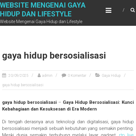
Skip
WEBSITE MENGENAI GAYA
to
HIDUP DAN LIFESTYLE
content
Website Mengenai Gaya Hidup dan Lifestyle
gaya hidup bersosialisasi
20/09/2025
admin
0 Komentar
Gaya Hidup
gaya hidup bersosialisasi
gaya hidup bersosialisasi
–
Gaya Hidup Bersosialisasi: Kunci
Kebahagiaan dan Kesuksesan di Era Modern
Di tengah derasnya arus teknologi dan digitalisasi, gaya hidup
bersosialisasi menjadi sebuah kebutuhan yang semakin penting.
Meski dunia semakin terhubung melalui layar gadget,
rtp live