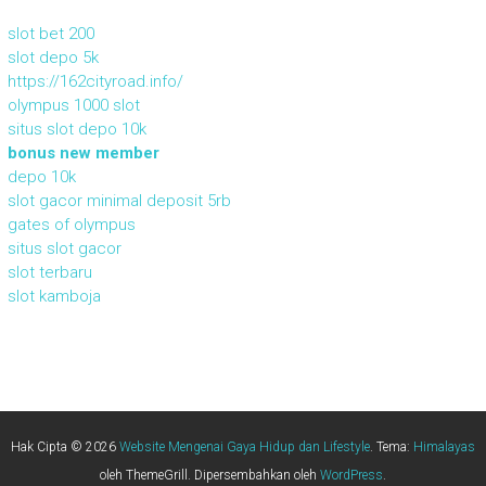
slot bet 200
slot depo 5k
https://162cityroad.info/
olympus 1000 slot
situs slot depo 10k
bonus new member
depo 10k
slot gacor minimal deposit 5rb
gates of olympus
situs slot gacor
slot terbaru
slot kamboja
Hak Cipta © 2026
Website Mengenai Gaya Hidup dan Lifestyle
. Tema:
Himalayas
oleh ThemeGrill. Dipersembahkan oleh
WordPress
.