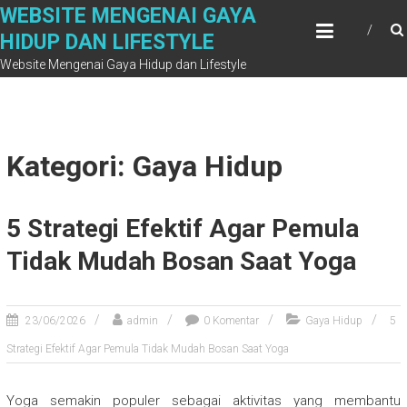
Skip
WEBSITE MENGENAI GAYA
to
HIDUP DAN LIFESTYLE
content
Website Mengenai Gaya Hidup dan Lifestyle
Kategori: Gaya Hidup
5 Strategi Efektif Agar Pemula
Tidak Mudah Bosan Saat Yoga
23/06/2026
admin
0 Komentar
Gaya Hidup
5
Strategi Efektif Agar Pemula Tidak Mudah Bosan Saat Yoga
Yoga semakin populer sebagai aktivitas yang membantu