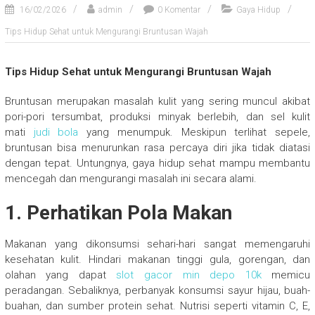
16/02/2026
admin
0 Komentar
Gaya Hidup
Tips Hidup Sehat untuk Mengurangi Bruntusan Wajah
Tips Hidup Sehat untuk Mengurangi Bruntusan Wajah
Bruntusan merupakan masalah kulit yang sering muncul akibat
pori-pori tersumbat, produksi minyak berlebih, dan sel kulit
mati
judi bola
yang menumpuk. Meskipun terlihat sepele,
bruntusan bisa menurunkan rasa percaya diri jika tidak diatasi
dengan tepat. Untungnya, gaya hidup sehat mampu membantu
mencegah dan mengurangi masalah ini secara alami.
1. Perhatikan Pola Makan
Makanan yang dikonsumsi sehari-hari sangat memengaruhi
kesehatan kulit. Hindari makanan tinggi gula, gorengan, dan
olahan yang dapat
slot gacor min depo 10k
memicu
peradangan. Sebaliknya, perbanyak konsumsi sayur hijau, buah-
buahan, dan sumber protein sehat. Nutrisi seperti vitamin C, E,