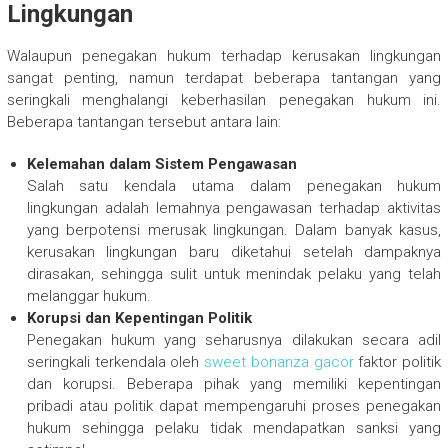
Lingkungan
Walaupun penegakan hukum terhadap kerusakan lingkungan
sangat penting, namun terdapat beberapa tantangan yang
seringkali menghalangi keberhasilan penegakan hukum ini.
Beberapa tantangan tersebut antara lain:
Kelemahan dalam Sistem Pengawasan
Salah satu kendala utama dalam penegakan hukum
lingkungan adalah lemahnya pengawasan terhadap aktivitas
yang berpotensi merusak lingkungan. Dalam banyak kasus,
kerusakan lingkungan baru diketahui setelah dampaknya
dirasakan, sehingga sulit untuk menindak pelaku yang telah
melanggar hukum.
Korupsi dan Kepentingan Politik
Penegakan hukum yang seharusnya dilakukan secara adil
seringkali terkendala oleh
sweet bonanza gacor
faktor politik
dan korupsi. Beberapa pihak yang memiliki kepentingan
pribadi atau politik dapat mempengaruhi proses penegakan
hukum sehingga pelaku tidak mendapatkan sanksi yang