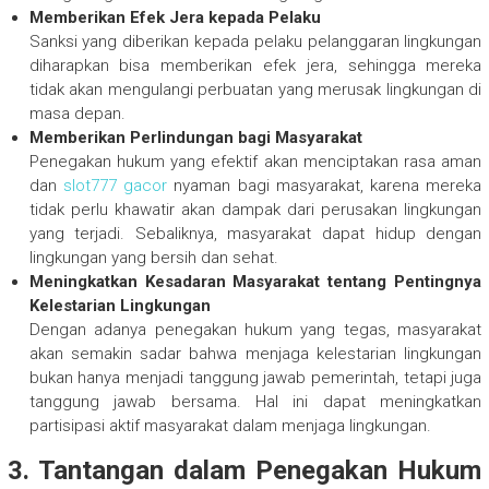
Memberikan Efek Jera kepada Pelaku
Sanksi yang diberikan kepada pelaku pelanggaran lingkungan
diharapkan bisa memberikan efek jera, sehingga mereka
tidak akan mengulangi perbuatan yang merusak lingkungan di
masa depan.
Memberikan Perlindungan bagi Masyarakat
Penegakan hukum yang efektif akan menciptakan rasa aman
dan
slot777 gacor
nyaman bagi masyarakat, karena mereka
tidak perlu khawatir akan dampak dari perusakan lingkungan
yang terjadi. Sebaliknya, masyarakat dapat hidup dengan
lingkungan yang bersih dan sehat.
Meningkatkan Kesadaran Masyarakat tentang Pentingnya
Kelestarian Lingkungan
Dengan adanya penegakan hukum yang tegas, masyarakat
akan semakin sadar bahwa menjaga kelestarian lingkungan
bukan hanya menjadi tanggung jawab pemerintah, tetapi juga
tanggung jawab bersama. Hal ini dapat meningkatkan
partisipasi aktif masyarakat dalam menjaga lingkungan.
3.
Tantangan dalam Penegakan Hukum