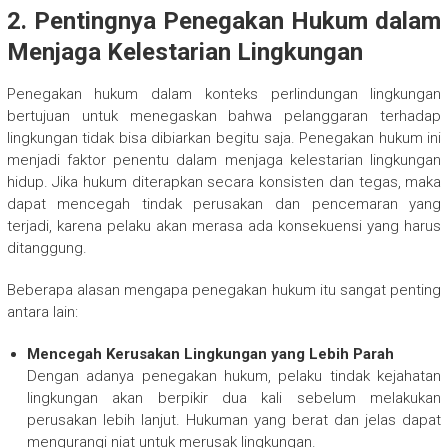
2.
Pentingnya Penegakan Hukum dalam
Menjaga Kelestarian Lingkungan
Penegakan hukum dalam konteks perlindungan lingkungan
bertujuan untuk menegaskan bahwa pelanggaran terhadap
lingkungan tidak bisa dibiarkan begitu saja. Penegakan hukum ini
menjadi faktor penentu dalam menjaga kelestarian lingkungan
hidup. Jika hukum diterapkan secara konsisten dan tegas, maka
dapat mencegah tindak perusakan dan pencemaran yang
terjadi, karena pelaku akan merasa ada konsekuensi yang harus
ditanggung.
Beberapa alasan mengapa penegakan hukum itu sangat penting
antara lain:
Mencegah Kerusakan Lingkungan yang Lebih Parah
Dengan adanya penegakan hukum, pelaku tindak kejahatan
lingkungan akan berpikir dua kali sebelum melakukan
perusakan lebih lanjut. Hukuman yang berat dan jelas dapat
mengurangi niat untuk merusak lingkungan.