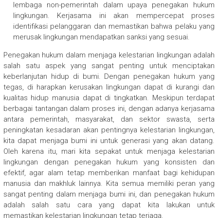
lembaga non-pemerintah dalam upaya penegakan hukum
lingkungan. Kerjasama ini akan mempercepat proses
identifikasi pelanggaran dan memastikan bahwa pelaku yang
merusak lingkungan mendapatkan sanksi yang sesuai.
Penegakan hukum dalam menjaga kelestarian lingkungan adalah
salah satu aspek yang sangat penting untuk menciptakan
keberlanjutan hidup di bumi. Dengan penegakan hukum yang
tegas, di harapkan kerusakan lingkungan dapat di kurangi dan
kualitas hidup manusia dapat di tingkatkan. Meskipun terdapat
berbagai tantangan dalam proses ini, dengan adanya kerjasama
antara pemerintah, masyarakat, dan sektor swasta, serta
peningkatan kesadaran akan pentingnya kelestarian lingkungan,
kita dapat menjaga bumi ini untuk generasi yang akan datang.
Oleh karena itu, mari kita sepakat untuk menjaga kelestarian
lingkungan dengan penegakan hukum yang konsisten dan
efektif, agar alam tetap memberikan manfaat bagi kehidupan
manusia dan makhluk lainnya. Kita semua memiliki peran yang
sangat penting dalam menjaga bumi ini, dan penegakan hukum
adalah salah satu cara yang dapat kita lakukan untuk
memastikan kelestarian lingkungan tetap terjaga.