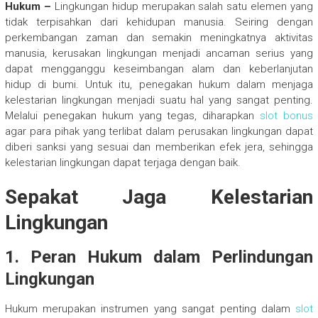
Hukum –
Lingkungan hidup merupakan salah satu elemen yang
tidak terpisahkan dari kehidupan manusia. Seiring dengan
perkembangan zaman dan semakin meningkatnya aktivitas
manusia, kerusakan lingkungan menjadi ancaman serius yang
dapat mengganggu keseimbangan alam dan keberlanjutan
hidup di bumi. Untuk itu, penegakan hukum dalam menjaga
kelestarian lingkungan menjadi suatu hal yang sangat penting.
Melalui penegakan hukum yang tegas, diharapkan
slot bonus
agar para pihak yang terlibat dalam perusakan lingkungan dapat
diberi sanksi yang sesuai dan memberikan efek jera, sehingga
kelestarian lingkungan dapat terjaga dengan baik.
Sepakat Jaga Kelestarian
Lingkungan
1.
Peran Hukum dalam Perlindungan
Lingkungan
Hukum merupakan instrumen yang sangat penting dalam
slot