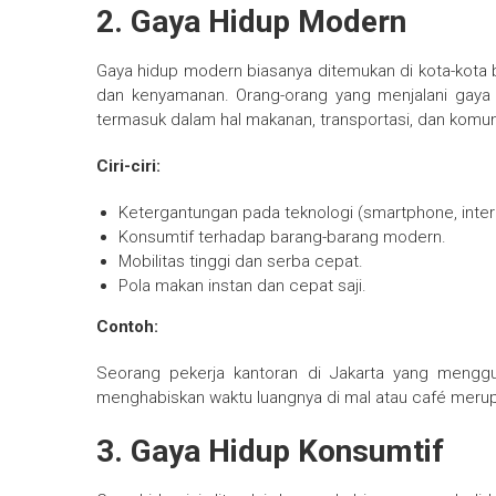
2.
Gaya Hidup Modern
Gaya hidup modern biasanya ditemukan di kota-kota be
dan kenyamanan. Orang-orang yang menjalani gaya
termasuk dalam hal makanan, transportasi, dan komun
Ciri-ciri:
Ketergantungan pada teknologi (smartphone, inter
Konsumtif terhadap barang-barang modern.
Mobilitas tinggi dan serba cepat.
Pola makan instan dan cepat saji.
Contoh:
Seorang pekerja kantoran di Jakarta yang menggu
menghabiskan waktu luangnya di mal atau café meru
3.
Gaya Hidup Konsumtif