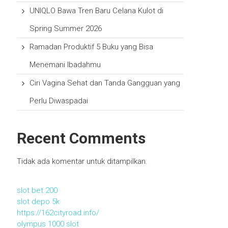
UNIQLO Bawa Tren Baru Celana Kulot di
Spring Summer 2026
Ramadan Produktif 5 Buku yang Bisa
Menemani Ibadahmu
Ciri Vagina Sehat dan Tanda Gangguan yang
Perlu Diwaspadai
Recent Comments
Tidak ada komentar untuk ditampilkan.
slot bet 200
slot depo 5k
https://162cityroad.info/
olympus 1000 slot