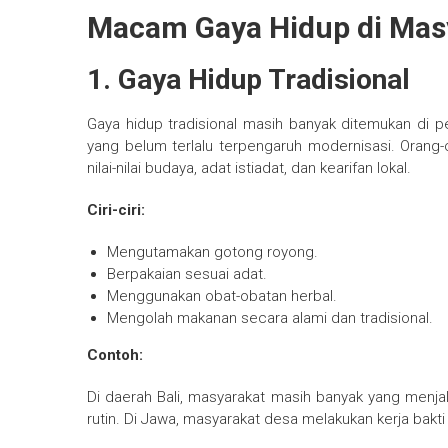
Macam Gaya Hidup di Masy
1.
Gaya Hidup Tradisional
Gaya hidup tradisional masih banyak ditemukan di
yang belum terlalu terpengaruh modernisasi. Orang
nilai-nilai budaya, adat istiadat, dan kearifan lokal.
Ciri-ciri:
Mengutamakan gotong royong.
Berpakaian sesuai adat.
Menggunakan obat-obatan herbal.
Mengolah makanan secara alami dan tradisional.
Contoh:
Di daerah Bali, masyarakat masih banyak yang menja
rutin. Di Jawa, masyarakat desa melakukan kerja bakti