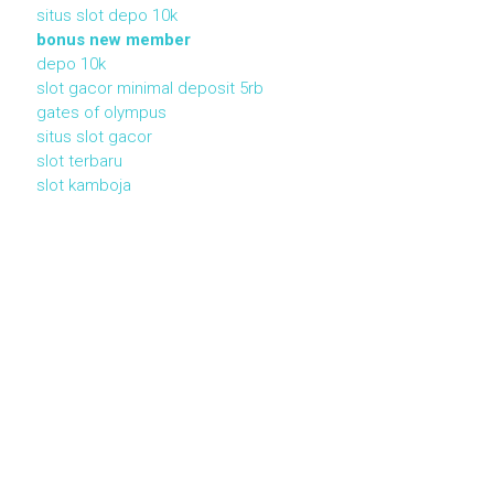
situs slot depo 10k
bonus new member
depo 10k
slot gacor minimal deposit 5rb
gates of olympus
situs slot gacor
slot terbaru
slot kamboja