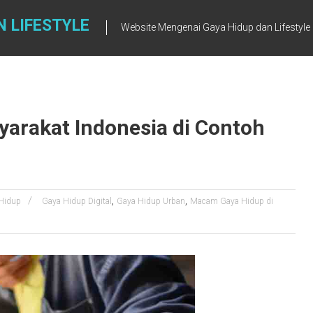
N LIFESTYLE
Website Mengenai Gaya Hidup dan Lifestyle
arakat Indonesia di Contoh
,
,
Hidup
Gaya Hidup Digital
Gaya Hidup Urban
Macam Gaya Hidup di