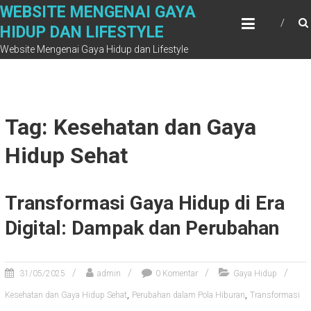
Skip
WEBSITE MENGENAI GAYA
to
HIDUP DAN LIFESTYLE
content
Website Mengenai Gaya Hidup dan Lifestyle
Tag: Kesehatan dan Gaya
Hidup Sehat
Transformasi Gaya Hidup di Era
Digital: Dampak dan Perubahan
31/05/2025
admin
0 Komentar
Gaya Hidup
,
,
Kesehatan dan Gaya Hidup Sehat
Perubahan dalam Pola Hiburan
Transformasi