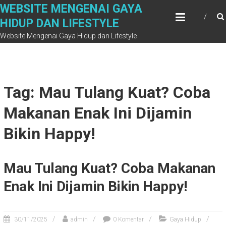
Skip
WEBSITE MENGENAI GAYA
to
HIDUP DAN LIFESTYLE
content
Website Mengenai Gaya Hidup dan Lifestyle
Tag: Mau Tulang Kuat? Coba
Makanan Enak Ini Dijamin
Bikin Happy!
Mau Tulang Kuat? Coba Makanan
Enak Ini Dijamin Bikin Happy!
30/11/2025
admin
0 Komentar
Gaya Hidup